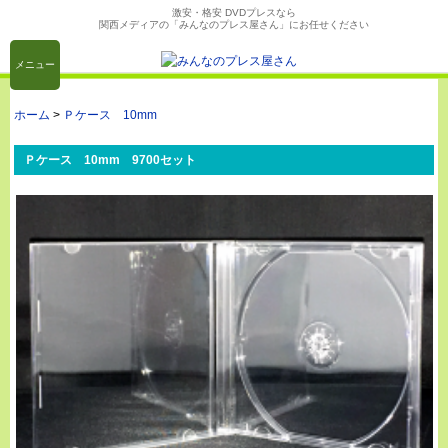
激安・格安 DVDプレスなら
関西メディアの「みんなのプレス屋さん」にお任せください
メニュー
ホーム
>
Ｐケース 10mm
Ｐケース 10mm 9700セット