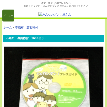
激安・格安 DVDプレスなら
関西メディアの「みんなのプレス屋さん」にお任せください
メニュー
ホーム
>
不織布 裏面糊付
不織布 裏面糊付 9600セット